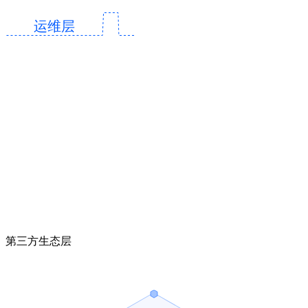
运维层
AI 运维辅助巡检、排障与操作
可编辑应用拓扑，资源关系更直观
交付、资源与运维统一收口
第三方生态层