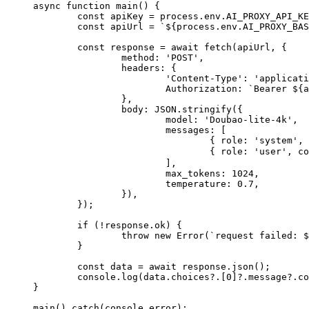
async
 function
 main
() {
	const
 apiKey
 =
 process.env.
AI_PROXY_API_KE
	const
 apiUrl
 =
 `${
process
.
env
.
AI_PROXY_BAS
	const
 response
 =
 await
 fetch
(apiUrl, {
		method: 
'POST'
,
		headers: {
			'Content-Type'
: 
'applicati
			Authorization: 
`Bearer ${
a
		},
		body: 
JSON
.
stringify
({
			model: 
'Doubao-lite-4k'
,
			messages: [
				{ role: 
'system'
, 
				{ role: 
'user'
, co
			],
			max_tokens: 
1024
,
			temperature: 
0.7
,
		}),
	});
	if
 (
!
response.ok) {
		throw
 new
 Error
(
`request failed: $
	}
	const
 data
 =
 await
 response.
json
();
	console.
log
(data.choices?.[
0
]?.message?.co
}
main
().
catch
(console.error);