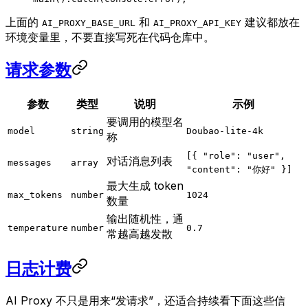
上面的
和
建议都放在
AI_PROXY_BASE_URL
AI_PROXY_API_KEY
环境变量里，不要直接写死在代码仓库中。
请求参数
参数
类型
说明
示例
要调用的模型名
model
string
Doubao-lite-4k
称
[{ "role": "user",
对话消息列表
messages
array
"content": "你好" }]
最大生成 token
max_tokens
number
1024
数量
输出随机性，通
temperature
number
0.7
常越高越发散
日志计费
AI Proxy 不只是用来“发请求”，还适合持续看下面这些信