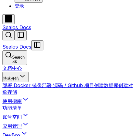
登录
Sealos Docs
Sealos Docs
Search
⌘
K
文档中心
快速开始
部署 Docker 镜像
部署 源码 / Github 项目
创建数据库
创建对
象存储
使用指南
功能清单
账号空间
应用管理
DevBox