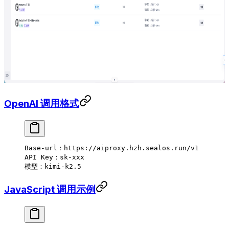
OpenAI 调用格式
Base
-
url：
https
:
//aiproxy.hzh.sealos.run/v1
API
 Key：sk
-
xxx
模型：kimi
-
k2.
5
JavaScript 调用示例