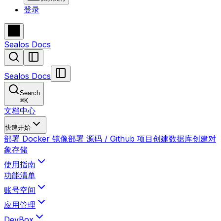
登录
Sealos Docs
Sealos Docs
Search
⌘
K
文档中心
快速开始
部署 Docker 镜像
部署 源码 / Github 项目
创建数据库
创建对
象存储
使用指南
功能清单
账号空间
应用管理
DevBox