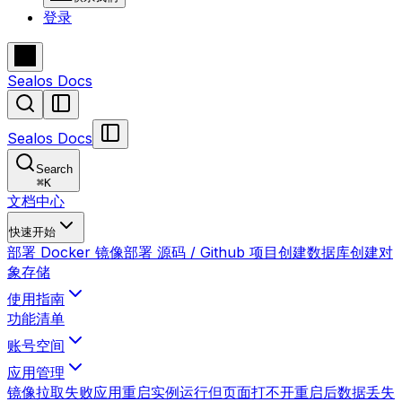
登录
Sealos Docs
Sealos Docs
Search
⌘
K
文档中心
快速开始
部署 Docker 镜像
部署 源码 / Github 项目
创建数据库
创建对
象存储
使用指南
功能清单
账号空间
应用管理
镜像拉取失败
应用重启
实例运行但页面打不开
重启后数据丢失