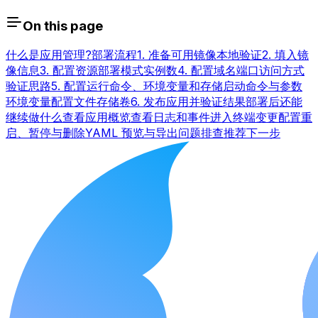
On this page
什么是应用管理?
部署流程
1. 准备可用镜像
本地验证
2. 填入镜
像信息
3. 配置资源
部署模式
实例数
4. 配置域名
端口
访问方式
验证思路
5. 配置运行命令、环境变量和存储
启动命令与参数
环境变量
配置文件
存储卷
6. 发布应用并验证结果
部署后还能
继续做什么
查看应用概览
查看日志和事件
进入终端
变更配置
重
启、暂停与删除
YAML 预览与导出
问题排查
推荐下一步