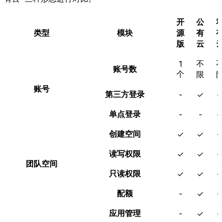
开
公
类型
模块
源
有
版
云
不
1
账号数
个
限
账号
第三方登录
-
✓
单点登录
-
-
创建空间
✓
✓
读写权限
✓
✓
团队空间
只读权限
✓
✓
配额
-
✓
应用管理
-
✓