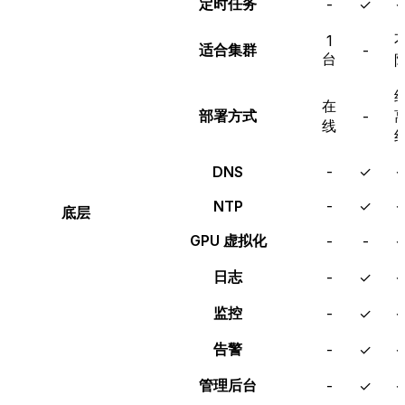
定时任务
-
✓
1
适合集群
-
台
在
部署方式
-
线
DNS
-
✓
NTP
-
✓
底层
GPU 虚拟化
-
-
日志
-
✓
监控
-
✓
告警
-
✓
管理后台
-
✓