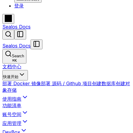
登录
Sealos Docs
Sealos Docs
Search
⌘
K
文档中心
快速开始
部署 Docker 镜像
部署 源码 / Github 项目
创建数据库
创建对
象存储
使用指南
功能清单
账号空间
应用管理
DevBox