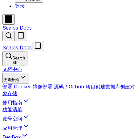
登录
Sealos Docs
Sealos Docs
Search
⌘
K
文档中心
快速开始
部署 Docker 镜像
部署 源码 / Github 项目
创建数据库
创建对
象存储
使用指南
功能清单
账号空间
应用管理
DevBox